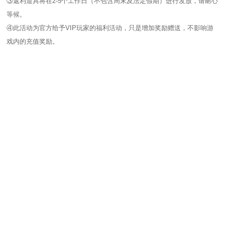
③返利道具将在2-5个工作日（不包含周末及法定假期）进行发放，请耐心
等候。
④此活动为官方给予VIP玩家的福利活动，只是增加奖励赠送，不影响游
戏内的充值奖励。