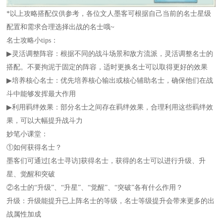
*以上攻略搭配仅供参考，各位文人墨客可根据自己当前的名士星级
配置和需求合理选择出战的名士哦~
名士攻略小
tips：
▶
灵活调整阵容：根据不同的战斗场景和敌方流派，灵活调整名士的
搭配。不要拘泥于固定的阵容，适时更换名士可以取得更好的效果
▶
培养核心名士：优先培养核心输出或核心辅助名士，确保他们在战
斗中能够发挥最大作用
▶
利用羁绊效果：部分名士之间存在羁绊效果，合理利用这些羁绊效
果，可以大幅提升战斗力
妙笔小课堂：
①如何获得名士？
墨客们可通过
[名士寻访]获得名士，获得的名士可以进行升级、升
星、觉醒和突破
②名士的“升级”、“升星”、“觉醒”、“突破”各有什么作用？
升级：升级能提升已上阵名士的等级，名士等级提升会带来更多的出
战属性加成