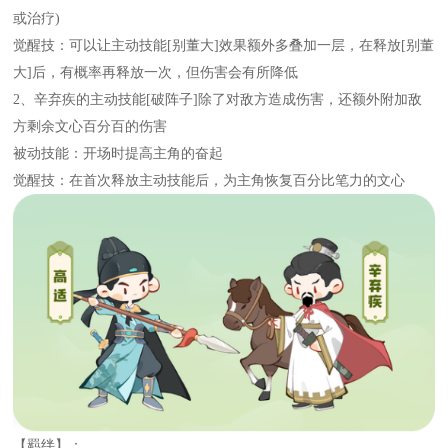
或治疗)
觉醒技：可以让主动技能
[别董大]效果额外多叠加一层，在释放[别董
大]后，有概率再释放一次，但伤害会有所降低
2、辛弃疾的主动技能[破阵子]除了对敌方造成伤害，还额外附加敌
方剩余文心百分百的伤害
被动技能：开场时提高主角的奋起
觉醒技：在首次释放主动技能后，为主角恢复百分比笔力的文心
【羁绊】：