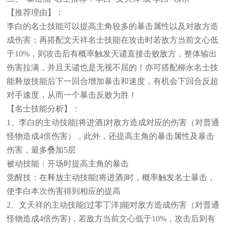
【推荐理由】：
李白的名士技能可以提高主角较多的暴击属性以及对敌方造
成伤害；再搭配文天祥名士技能在攻击时若敌方当前文心低
于10%，则攻击后有概率触发天谴直接击败敌方，整体输出
伤害拉满，并且天谴也是无视不屈的！亦可搭配柳永名士技
能释放技能后下一回合增加暴击和速度，有机会下回合反超
对手速度，从而一个暴击反败为胜！
【名士技能分析】：
1、李白的主动技能[将进酒]对敌方造成对应的伤害（对普通
怪物造成4倍伤害），此外，还提高主角的暴击属性及暴击
伤害，最多叠加5层
被动技能：开场时提高主角的暴击
觉醒技：在释放主动技能[将进酒]时，概率触发名士暴击，
使李白本次伤害得到相应的提高
2、文天祥的主动技能[过零丁洋]能对敌方造成伤害（对普通
怪物造成4倍伤害)，若敌方当前文心低于10%，攻击后则有