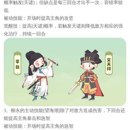
概率触发[天谴]；但缺点是每三回合才出手一次，容错率较
低
被动技能：开场时提高主角的攻坚
觉醒技：提高[天谴]概率，若触发天谴则降低敌方相应的强
化治疗，持续一回合
3、柳永的主动技能[望海潮]除了对敌方造成伤害，下回合还
能提高主角暴击和急智
被动技能：开场时提高主角的急智