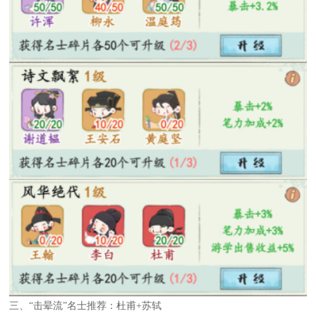
三、“击晕流”名士推荐：杜甫+苏轼