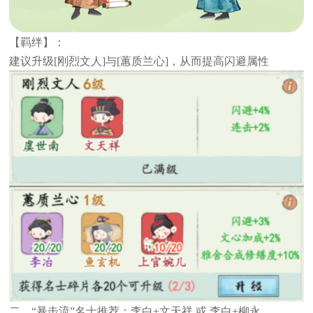
【羁绊】：
建议升级[刚烈文人]与[蕙质兰心]，从而提高闪避属性
二、“暴击流”名士推荐：李白+文天祥 或 李白+柳永