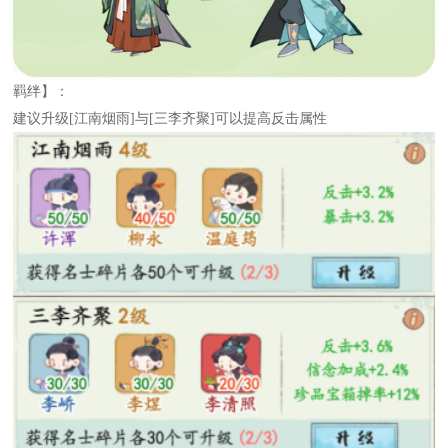
羁绊】：
建议升级
[江南烟雨]与[三李齐聚]可以提高反击属性