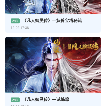
《凡人御灵传》—妖兽宝塔秘籍
攻略
12-02 17:38
《凡人御灵传》—试炼篇
攻略