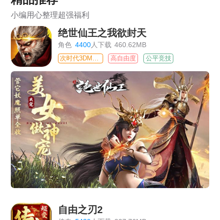
小编用心整理超强福利
绝世仙王之我欲封天
角色
4400
人下载
460.62MB
次时代3DMMO
高自由度
公平竞技
自由之刃2