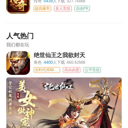
传奇
5439
人下载
327.76MB
超高爆率
多人竞技
自由PK
人气热门
我们都在玩
绝世仙王之我欲封天
角色
4400
人下载
460.62MB
次时代3DMMO
高自由度
公平竞技