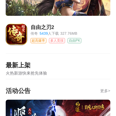
自由之刃2
传奇
5439
人下载
327.76MB
超高爆率
多人竞技
自由PK
最新上架
火热新游快来抢先体验
活动公告
更多
>