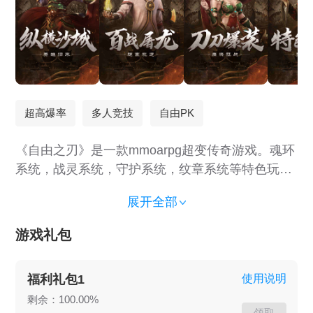
超高爆率
多人竞技
自由PK
《自由之刃》是一款mmoarpg超变传奇游戏。魂环
系统，战灵系统，守护系统，纹章系统等特色玩
法，还有沙城争霸，跨服争霸，多人竞技，自由
展开全部
PK，争夺BOSS等经典玩法，上线攻速直接拉满，
所有野外地图全部无限制进入，特色时装地图，
游戏礼包
BOSS也能爆时装，超高爆率，装备绝对保值，高
阶装备能合成能升阶,绝对良心传奇！
福利礼包1
使用说明
剩余：100.00%
领取