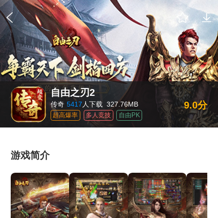
自由之刃2
9.0分
传奇
5417
人下载
327.76MB
超高爆率
多人竞技
自由PK
游戏简介