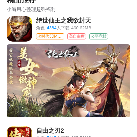
小编用心整理超强福利
绝世仙王之我欲封天
角色
4384
人下载
460.62MB
次时代3DMMO
高自由度
公平竞技
自由之刃2