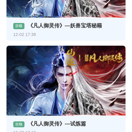
《凡人御灵传》—妖兽宝塔秘籍
攻略
12-02 17:38
《凡人御灵传》—试炼篇
攻略