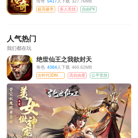
传奇
5417
人下载
327.76MB
超高爆率
多人竞技
自由PK
人气热门
我们都在玩
绝世仙王之我欲封天
角色
4384
人下载
460.62MB
次时代3DMMO
高自由度
公平竞技