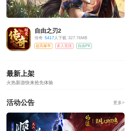
自由之刃2
传奇
5417
人下载
327.76MB
超高爆率
多人竞技
自由PK
最新上架
火热新游快来抢先体验
活动公告
更多
>