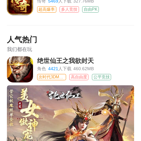
传奇
5469
人下载
327.76MB
超高爆率
多人竞技
自由PK
人气热门
我们都在玩
绝世仙王之我欲封天
角色
4421
人下载
460.62MB
次时代3DMMO
高自由度
公平竞技