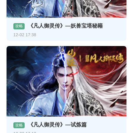
《凡人御灵传》—妖兽宝塔秘籍
攻略
12-02 17:38
《凡人御灵传》—试炼篇
攻略