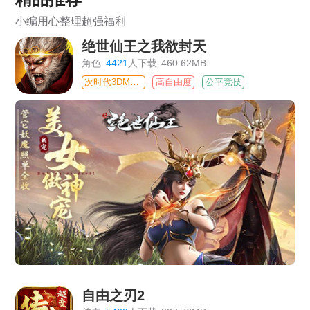
小编用心整理超强福利
绝世仙王之我欲封天
角色
4421
人下载
460.62MB
次时代3DMMO
高自由度
公平竞技
自由之刃2