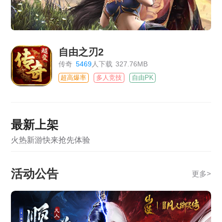
自由之刃2
传奇
5469
人下载
327.76MB
超高爆率
多人竞技
自由PK
最新上架
火热新游快来抢先体验
活动公告
更多
>