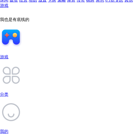
休闲
益智
经营
塔防
放置
卡牌
策略
体育
传奇
棋牌
角色
0.1折专区
其他
游戏
我也是有底线的
游戏
分类
我的