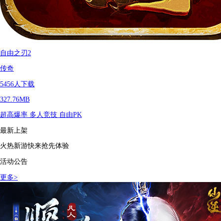
自由之刃2
传奇
5456
人下载
327.76MB
超高爆率
多人竞技
自由PK
最新上架
火热新游快来抢先体验
活动公告
更多
>