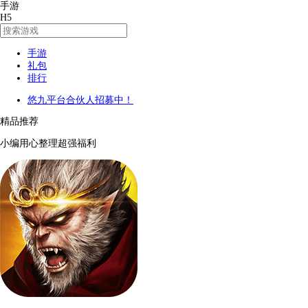
手游
H5
手游
礼包
排行
悠九平台合伙人招募中！
精品推荐
小编用心整理超强福利