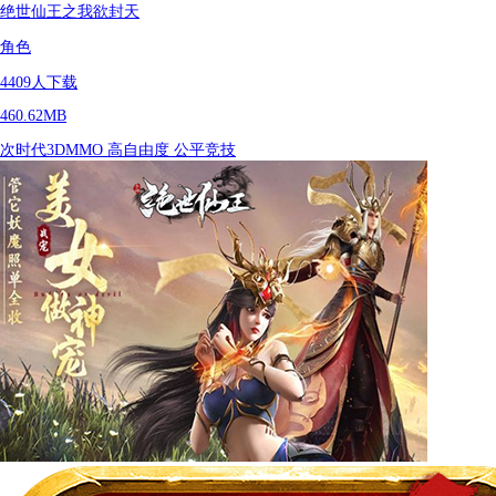
绝世仙王之我欲封天
角色
4409
人下载
460.62MB
次时代3DMMO
高自由度
公平竞技