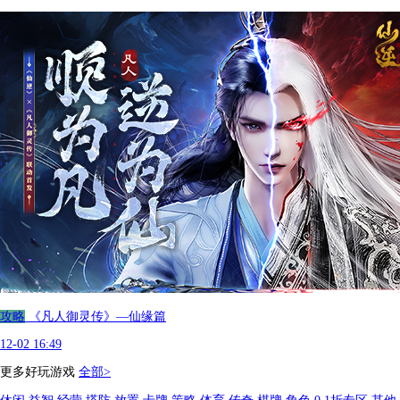
攻略
《凡人御灵传》—仙缘篇
12-02 16:49
更多好玩游戏
全部>