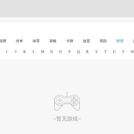
棋牌
传奇
体育
策略
卡牌
放置
塔防
经营
I
J
K
L
M
N
O
P
Q
R
S
T
U
V
W
~暂无游戏~