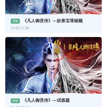
《凡人御灵传》—妖兽宝塔秘籍
攻略
12-02 17:38
《凡人御灵传》—试炼篇
攻略