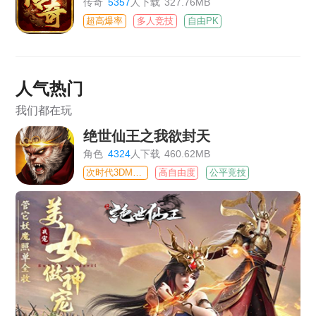
传奇
5357
人下载
327.76MB
超高爆率
多人竞技
自由PK
人气热门
我们都在玩
绝世仙王之我欲封天
角色
4324
人下载
460.62MB
次时代3DMMO
高自由度
公平竞技