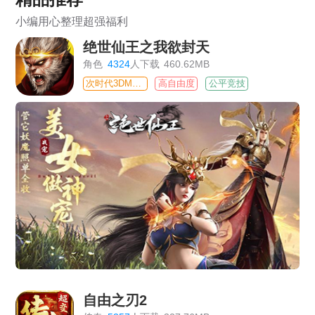
小编用心整理超强福利
绝世仙王之我欲封天
角色
4324
人下载
460.62MB
次时代3DMMO
高自由度
公平竞技
自由之刃2