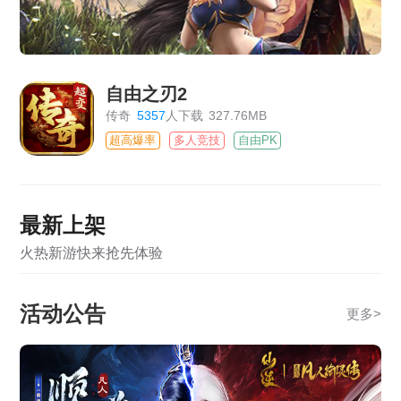
自由之刃2
传奇
5357
人下载
327.76MB
超高爆率
多人竞技
自由PK
最新上架
火热新游快来抢先体验
活动公告
更多
>