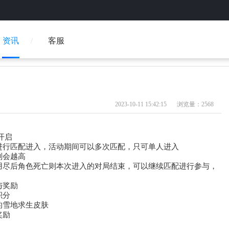
资讯
客服
2023-10-11 15:42:15
浏览量：2568
内开启
进行匹配进入，活动期间可以多次匹配，只可单人进入
则会越高
用尽后角色死亡则本次进入的对局结束，可以继续匹配进行参与，
与奖励
积分
的雪地求生皮肤
奖励