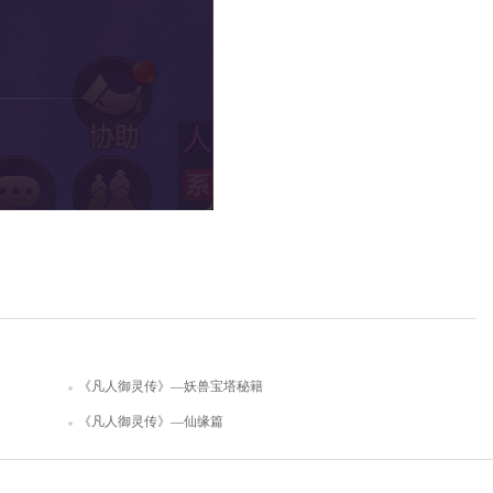
《凡人御灵传》—妖兽宝塔秘籍
《凡人御灵传》—仙缘篇