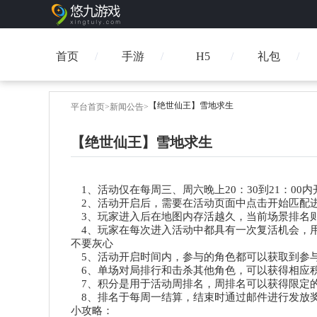
首页
手游
H5
礼包
【绝世仙王】雪地求生
平台首页
>
新闻公告
>
【绝世仙王】雪地求生
1、
活动仅在每周三、周六晚上
20：30到21：00
2、
活动开启后，需要在活动页面中点击开始匹配
3、
玩家进入后在地图内存活越久，当前场景排名
4、
玩家在每次进入活动中都具有一次复活机会，
不要灰心
5、
活动开启时间内，参与的角色都可以获取到参
6、
单场对局排行和击杀其他角色，可以获得相应
7、
积分是用于活动周排名，周排名可以获得限定
8、
排名于每周一结算，结束时通过邮件进行发放
小攻略：