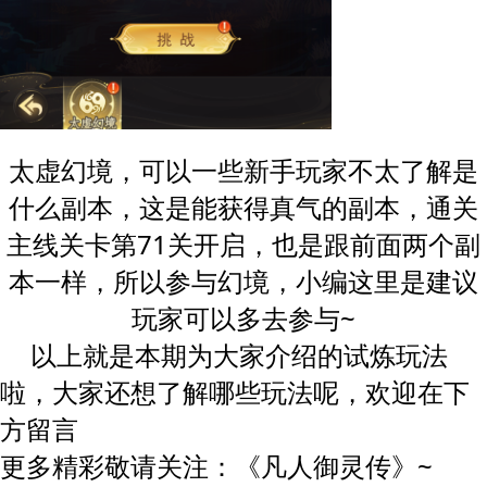
太虚幻境，可以一些新手玩家不太了解是
什么副本，这是能获得真气的副本，通关
主线关卡第
71关开启，也是跟前面两个副
本一样，所以参与幻境，小编这里是建议
玩家可以多去参与~
以上就是本期为大家介绍的
试炼玩法
啦，大家还想
哪些
呢，欢迎在下
了解
玩法
方留言
~
更多精彩敬请关注：《凡人
御灵
传》