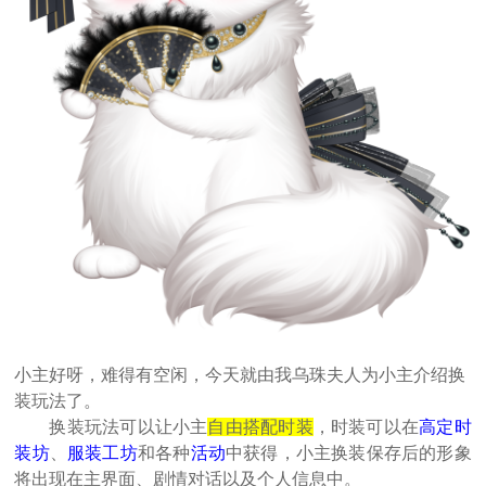
小主好呀，难得有空闲，今天就由我乌珠夫人为小主介绍换
装玩法了。
换装玩法可以让小主
自由搭配时装
，时装可以在
高定时
装坊
、
服装工坊
和各种
活动
中获得，小主换装保存后的形象
将出现在主界面、剧情对话以及个人信息中。