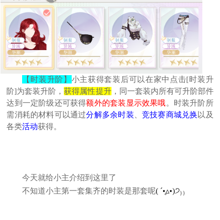
【时装升阶】
小主获得套装后可以在家中点击[时装升
阶]为套装升阶，
获得属性提升
，同一套装内所有可升阶部件
达到一定阶级还可获得
额外的套装显示效果哦
。时装升阶所
需消耗的材料可以通过
分解多余时装
、
竞技赛商城兑换
以及
各类
活动
获得。
今天就给小主介绍到这里了
不知道小主第一套集齐的时装是那套呢
( ˊ•̥▵•)੭₎₎