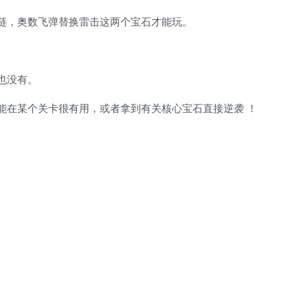
链，奥数飞弹替换雷击这两个宝石才能玩。
也没有。
能在某个关卡很有用，或者拿到有关核心宝石直接逆袭
！