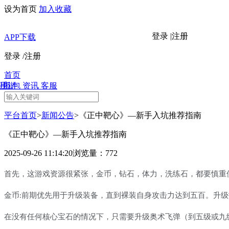
设为首页
加入收藏
登录
|
注册
APP下载
登录
/
注册
首页
H5
手游
礼包
资讯
客服
平台首页
>
新闻公告
>
《正中靶心》—新手入坑推荐指南
《正中靶心》—新手入坑推荐指南
2025-09-26 11:14:20
浏览量：772
首先，这游戏资源很紧张，金币，钻石，体力，洗练石，都要慎重
金币
:前期优先用于升级装备，直到裸装自身攻击力达到五百。升
在没有任何核心宝石的情况下，只需要升级奥术飞弹（到五级或九