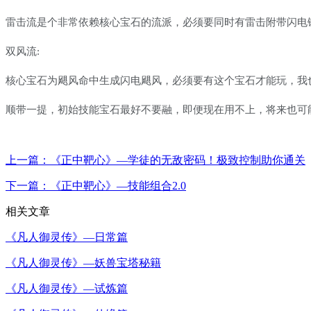
雷击流是个非常依赖核心宝石的流派，必须要同时有雷击附带闪电
双风流
:
核心宝石为飓风命中生成闪电飓风，必须要有这个宝石才能玩，我
顺带一提，初始技能宝石最好不要融，即便现在用不上，将来也可
上一篇：
《正中靶心》—学徒的无敌密码！极致控制助你通关
下一篇：
《正中靶心》—技能组合2.0
相关文章
《凡人御灵传》—日常篇
《凡人御灵传》—妖兽宝塔秘籍
《凡人御灵传》—试炼篇