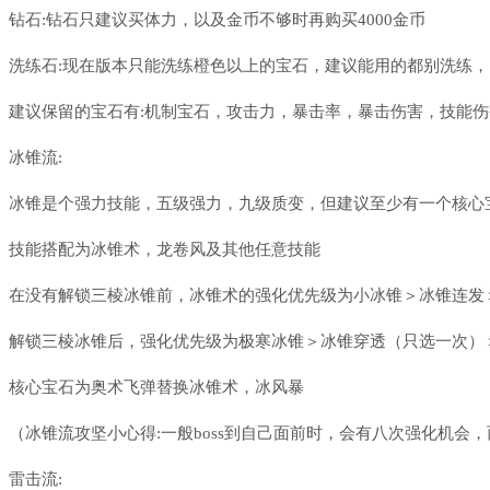
钻石
:钻石只建议买体力，以及金币不够时再购买4000金币
洗练石
:现在版本只能洗练橙色以上的宝石，建议能用的都别洗练
建议保留的宝石有
:机制宝石，攻击力，暴击率，暴击伤害，技能
冰锥流
:
冰锥是个强力技能，五级强力，九级质变，但建议至少有一个核心
技能搭配为冰锥术，龙卷风及其他任意技能
在没有解锁三棱冰锥前，冰锥术的强化优先级为小冰锥＞冰锥连发
解锁三棱冰锥后，强化优先级为极寒冰锥＞冰锥穿透（只选一次）
核心宝石为奥术飞弹替换冰锥术，冰风暴
（冰锥流攻坚小心得
:一般boss到自己面前时，会有八次强化机
雷击流
: