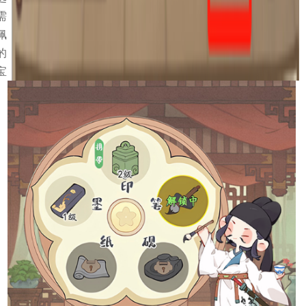
需
佩
的
宝