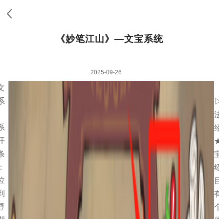
《妙笔江山》—文宝系统
2025-09-26
文
系
】
系
开
条
：
位
到
尊