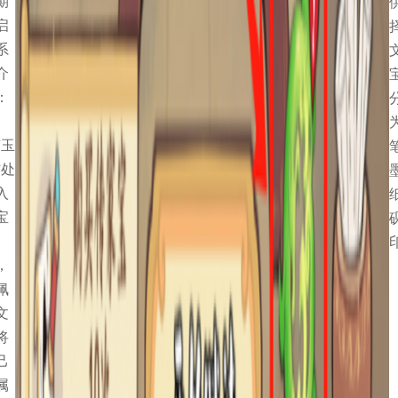
期
启
系
介
：
“玉
”处
入
宝
，
佩
文
将
己
属