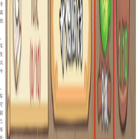
转
成
他
，
其
性
以
外
，
客
可
据
己
阵
选