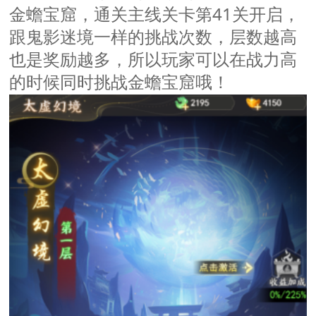
金蟾宝窟，通关主线关卡第
41关开启，
跟
一样的挑战次数，层数越高
鬼影迷境
也是奖励越多，所以玩家可以在战力高
的时候同时挑战金蟾宝窟哦！