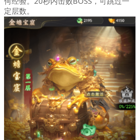
何经验
20秒内击败BOSS，可跳过一
。
定层数
。