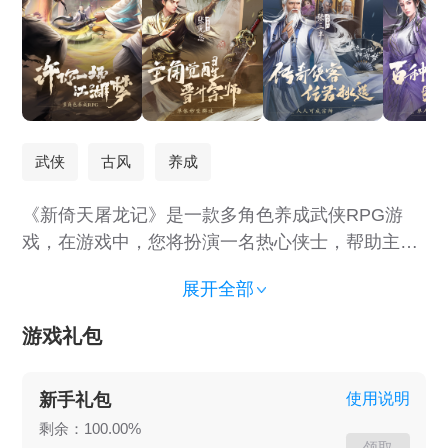
武侠
古风
养成
《新倚天屠龙记》是一款多角色养成武侠RPG游
戏，在游戏中，您将扮演一名热心侠士，帮助主角
张无忌从懵懂少年一路成长觉醒，完成蜕变，实现
展开全部
从江湖小虾米到武林至尊的跨越。 有别于其他卡牌
的抽奖模式，游戏中的所有侠客将根据主线进度逐
游戏礼包
渐开放招募权限，即使躺平式玩家也能将传奇侠客
尽数收入麾下，再也不用担心何时才能做一次欧皇
新手礼包
使用说明
了！ 游戏中有上百种武林功法绝学、数十种绝世神
剩余：100.00%
兵利器可供玩家选择，进行自由搭配组合，同样的
领取