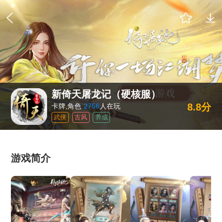
新倚天屠龙记（硬核服）
8.8分
卡牌,角色
2756
人在玩
武侠
古风
养成
游戏简介