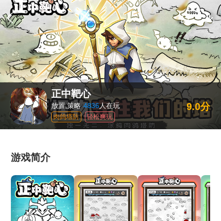
正中靶心
9.0分
放置,策略
4836
人在玩
肉鸽塔防
轻松爽玩
游戏简介