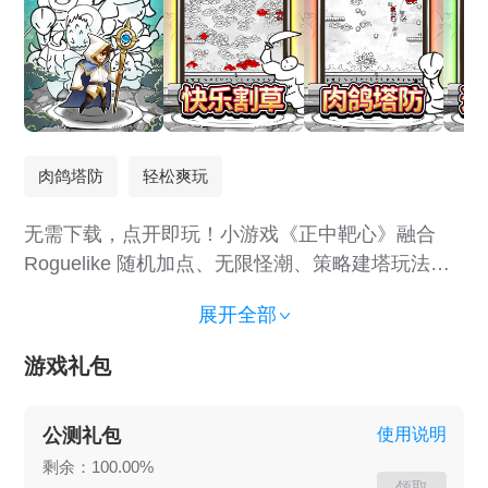
肉鸽塔防
轻松爽玩
无需下载，点开即玩！小游戏《正中靶心》融合
Roguelike 随机加点、无限怪潮、策略建塔玩法。
技能随机，流派任你组。操作简单，手残党也能爽
展开全部
玩。画风清爽无氪金，立即搜索，开启塔防试炼！
游戏特色： * 简单易上手，一分钟就上手，玩一局
游戏礼包
就沉迷 * 无需走位操作，只需要选择技能，手残党
也能玩的很开心 * 技能丰富多样，升级路线也是完
公测礼包
使用说明
全不同，有丰富的套路可以玩 * 宝石随机掉落，随
剩余：100.00%
时随地有惊喜 * 装备技能自由组合和搭配，永远都
领取