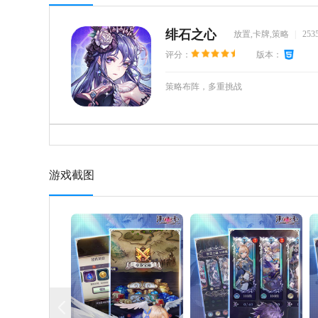
绯石之心
放置,卡牌,策略
|
25
评分：
版本：
策略布阵，多重挑战
游戏截图