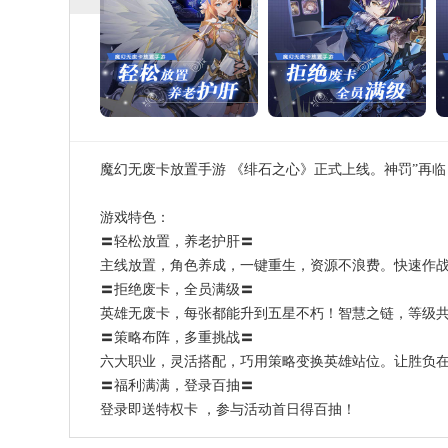
魔幻无废卡放置手游 《绯石之心》正式上线。神罚”再
游戏特色：
〓轻松放置，养老护肝〓
主线放置，角色养成，一键重生，资源不浪费。快速作
〓拒绝废卡，全员满级〓
英雄无废卡，每张都能升到五星不朽！智慧之链，等级
〓策略布阵，多重挑战〓
六大职业，灵活搭配，巧用策略变换英雄站位。让胜负
〓福利满满，登录百抽〓
登录即送特权卡 ，参与活动首日得百抽！