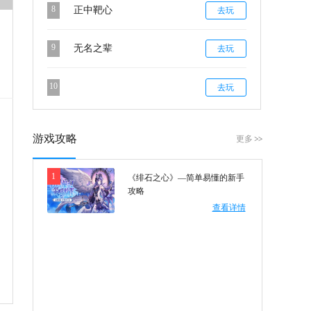
8
正中靶心
去玩
9
无名之辈
去玩
10
去玩
游戏攻略
更多
1
《绯石之心》—简单易懂的新手
攻略
查看详情