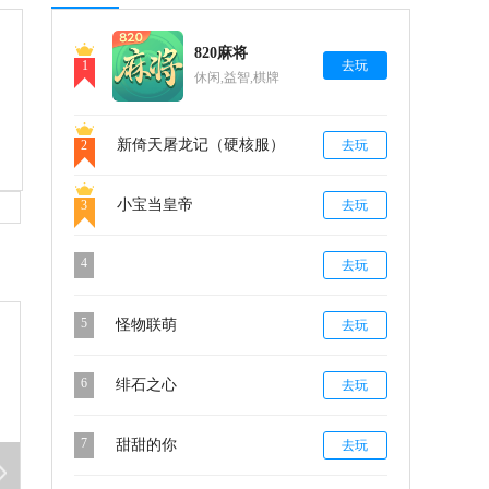
820麻将
1
去玩
休闲,益智,棋牌
新倚天屠龙记（硬核服）
2
去玩
小宝当皇帝
3
去玩
4
去玩
5
怪物联萌
去玩
6
绯石之心
去玩
7
甜甜的你
去玩