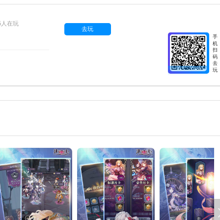
35人在玩
去玩
手
机
扫
码
去
玩