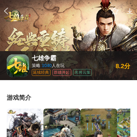
七雄争霸
8.2分
策略
1040
人在玩
延续经典
群雄并起
名将云集
游戏简介