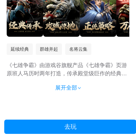
延续经典
群雄并起
名将云集
《七雄争霸》由游戏谷旗舰产品《七雄争霸》页游
原班人马历时两年打造，传承殿堂级巨作的经典
IP。游戏是一款以战国题材为背景的战争策略H5游
展开全部
戏，核心玩法汲取七雄争霸页游、手游精髓的基础
上，加入了领地DIY建设、名城争夺战等创新玩
法，更有自动建造、一键补兵、一键扫荡等便捷性
操作设计，助玩家在游戏中征战四方，成就霸业！
去玩