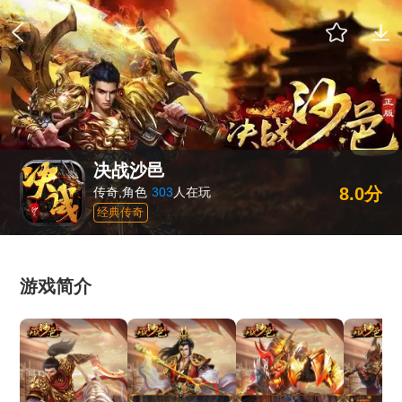
决战沙邑
8.0分
传奇,角色
303
人在玩
经典传奇
游戏简介