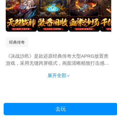
经典传奇
《决战沙邑》是款还原经典传奇大型APRG放置类
游戏，采用无缝跨屏模式，画面清晰精致打击感实
足；游戏中各角色可进行独立的装备、翅膀等养
展开全部
成，炫丽画风显得非常霸气！玩家可与小伙伴一起
进行闯关、挑战BOSS等竞技挑战！
去玩