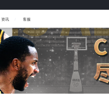
资讯
客服