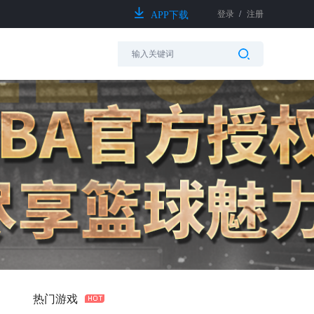
登录
/
注册
APP下载
热门游戏