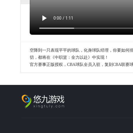
空降到一只表现平平的球队，化身球队经理，你要如何
切，都将在《中职篮：全力以赴》中实现！
官方赛事正版授权，CBA球队全员入驻，复刻CBA联赛