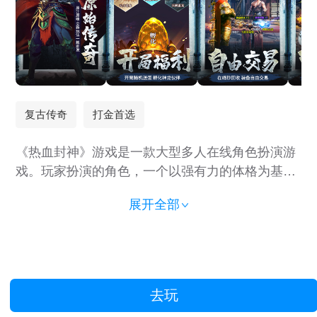
复古传奇
打金首选
《热血封神》游戏是一款大型多人在线角色扮演游
戏。玩家扮演的角色，一个以强有力的体格为基
础，一个负责位移控制，另一个负责爆发输出，开
展开全部
始了他们漫长而悠远的领土扩张和文明建立的过
程。在这个阶段过程中，传颂着那个极度文明的年
代，这个永恒的传奇也就这样留下来了。
去玩