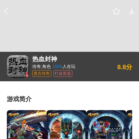
热血封神
8.8分
传奇,角色
1504
人在玩
复古传奇
打金首选
游戏简介