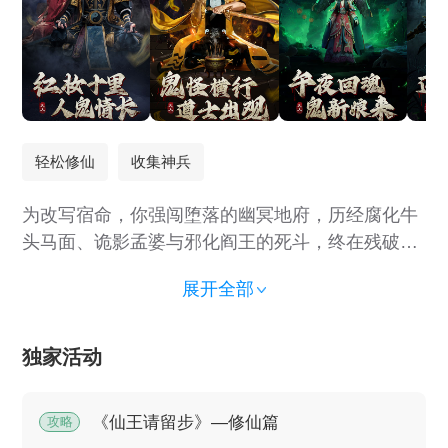
轻松修仙
收集神兵
为改写宿命，你强闯堕落的幽冥地府，历经腐化牛
头马面、诡影孟婆与邪化阎王的死斗，终在残破
《生死簿》刻下禁术。此举意外惊醒了沉沦的地藏
展开全部
菩萨，获其泣血警示：幽冥之乱仅是表象，三界失
衡的根源，深藏于诸神陨落之秘与窃天的魔影之
中！ 手握染冥簿，肩负菩萨托，你踏出幽冥，步入
独家活动
浩瀚三界！ 探索瑰丽而腐朽的仙魔遗迹，遭遇性情
各异的仙妖神魔，习得通天彻地的奇功异法，收集
《仙王请留步》—修仙篇
攻略
传说中的神兵至宝。追寻失落真相，重定天地秩序