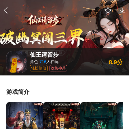
仙王请留步
8.9分
角色
716
人在玩
轻松修仙
收集神兵
游戏简介