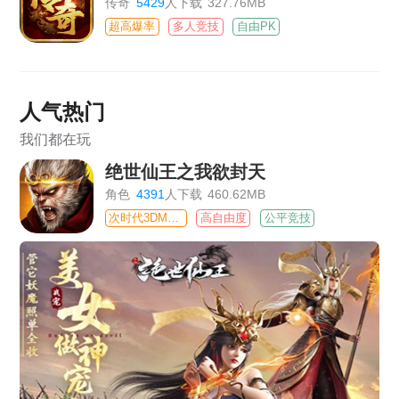
传奇
5429
人下载
327.76MB
超高爆率
多人竞技
自由PK
人气热门
我们都在玩
绝世仙王之我欲封天
角色
4391
人下载
460.62MB
次时代3DMMO
高自由度
公平竞技