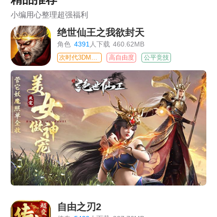
小编用心整理超强福利
绝世仙王之我欲封天
角色
4391
人下载
460.62MB
次时代3DMMO
高自由度
公平竞技
自由之刃2