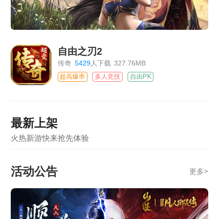
自由之刃2
传奇
5429
人下载
327.76MB
超高爆率
多人竞技
自由PK
最新上架
火热新游快来抢先体验
活动公告
更多
>