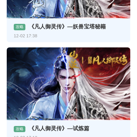
《凡人御灵传》—妖兽宝塔秘籍
攻略
12-02 17:38
《凡人御灵传》—试炼篇
攻略