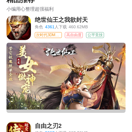
小编用心整理超强福利
绝世仙王之我欲封天
角色
4361
人下载
460.62MB
次时代3DMMO
高自由度
公平竞技
自由之刃2