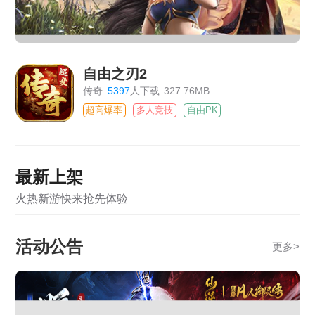
自由之刃2
传奇
5397
人下载
327.76MB
超高爆率
多人竞技
自由PK
最新上架
火热新游快来抢先体验
活动公告
更多
>