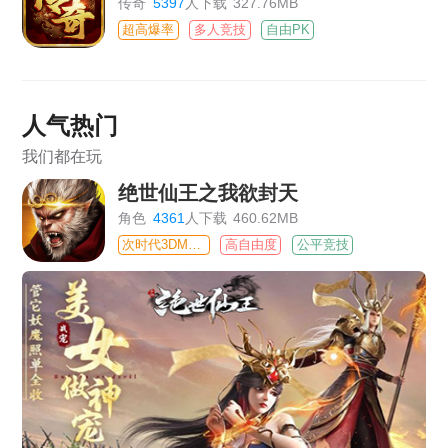
传奇
5397
人下载
327.76MB
超高爆率
多人竞技
自由PK
人气热门
我们都在玩
绝世仙王之我欲封天
角色
4361
人下载
460.62MB
次时代3DMMO
高自由度
公平竞技