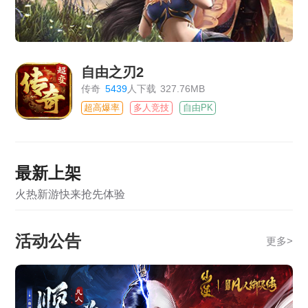
自由之刃2
传奇
5439
人下载
327.76MB
超高爆率
多人竞技
自由PK
最新上架
火热新游快来抢先体验
活动公告
更多
>