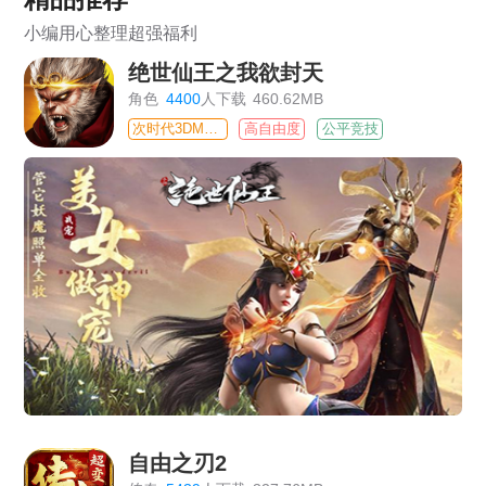
小编用心整理超强福利
绝世仙王之我欲封天
角色
4400
人下载
460.62MB
次时代3DMMO
高自由度
公平竞技
自由之刃2