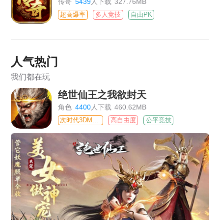
传奇
5439
人下载
327.76MB
超高爆率
多人竞技
自由PK
人气热门
我们都在玩
绝世仙王之我欲封天
角色
4400
人下载
460.62MB
次时代3DMMO
高自由度
公平竞技