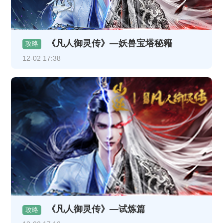
《凡人御灵传》—妖兽宝塔秘籍
攻略
12-02 17:38
《凡人御灵传》—试炼篇
攻略