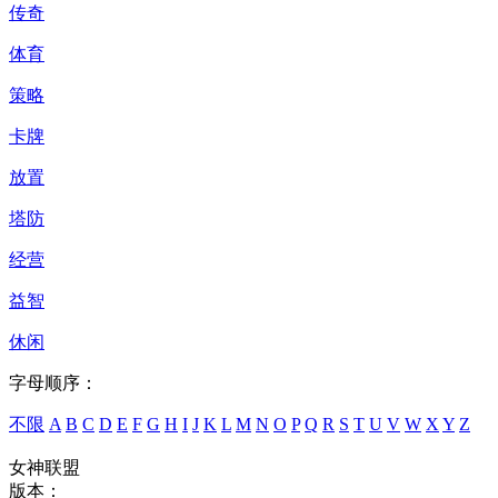
传奇
体育
策略
卡牌
放置
塔防
经营
益智
休闲
字母顺序：
不限
A
B
C
D
E
F
G
H
I
J
K
L
M
N
O
P
Q
R
S
T
U
V
W
X
Y
Z
女神联盟
版本：