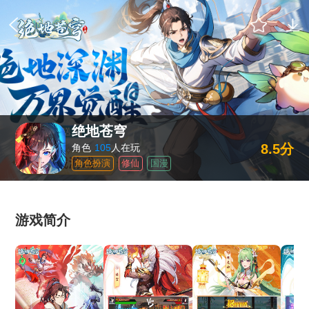
绝地苍穹
8.5分
角色
105
人在玩
角色扮演
修仙
国漫
游戏简介