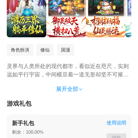
角色扮演
修仙
国漫
灵界与人类所处的现代都市，看似近在咫尺，实则
远如平行宇宙，中间横亘着一道无形却坚不可摧的
界限。​ 灵界的居民，个个身怀绝技，精通强大的御
展开全部
灵术。他们能够召唤出威风凛凛的灵将，其身姿挺
拔，气势磅礴，宛如战神降临； 亦能驾驭灵动的灵
游戏礼包
宠与仙禽，这些生灵或狡黠可爱，或神俊非凡，与
主人心意相通，共赴险境；甚至还能与潜藏于暗影
新手礼包
使用说明
中的魔物展开激烈搏斗，捍卫灵界的和平与安宁。​
剩余：100.00%
往昔的灵界，繁荣昌盛，灵力资源取之不尽、用之
领取