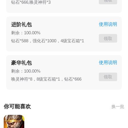
钻石*666,唤灵神符*3
不竭，文明之光熠熠生辉，达到了令人瞩目的巅
峰。 然而，时光的车轮无情转动，一场突如其来、
原因不明的灾难，如同一颗巨石投入平静的湖面，
进阶礼包
使用说明
彻底打破了灵界的宁静与繁荣。 灵力如同沙漏中的
剩余：100.00%
细沙，悄然流逝，逐渐枯竭。曾经的辉煌，如今只
领取
钻石*588，强化石*1000，4级宝石箱*1
化作了人们口中哀愁的传说，在岁月的风中渐渐飘
散。​ 在这灵界生死存亡的危急关头，一位来自现代
都市的 20 岁女孩 —— 林倩音， 命运的齿轮悄然
豪华礼包
使用说明
转动，将她卷入了这场灵界的风云变幻之中。 在那
剩余：100.00%
看似既定的命运背后，还有着更大的秘密、更深邃
领取
唤灵神符*8，8级宝石箱*1，钻石*666
的真相，等待着他们在未来的冒险旅途中一一揭
晓。 命运的巨轮永不停歇地旋转，未知与探索，如
同夜空中永不熄灭的灯塔，引领着他们继续前行。​
你可能喜欢
换一批