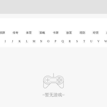
棋牌
传奇
体育
策略
卡牌
放置
塔防
经营
I
J
K
L
M
N
O
P
Q
R
S
T
U
V
W
~暂无游戏~