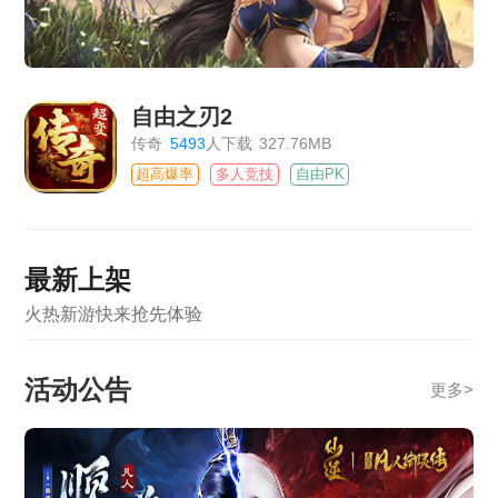
自由之刃2
传奇
5493
人下载
327.76MB
超高爆率
多人竞技
自由PK
最新上架
火热新游快来抢先体验
活动公告
更多
>