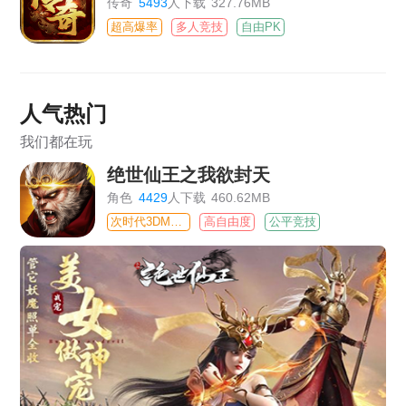
传奇
5493
人下载
327.76MB
超高爆率
多人竞技
自由PK
人气热门
我们都在玩
绝世仙王之我欲封天
角色
4429
人下载
460.62MB
次时代3DMMO
高自由度
公平竞技