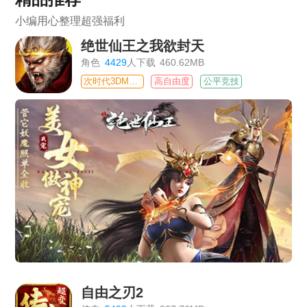
小编用心整理超强福利
绝世仙王之我欲封天
角色
4429
人下载
460.62MB
次时代3DMMO
高自由度
公平竞技
自由之刃2