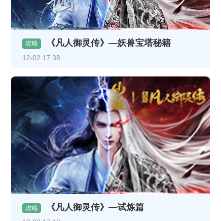
《凡人御灵传》—妖兽宝塔秘籍
攻略
12-02 17:38
《凡人御灵传》—试炼篇
攻略