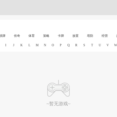
棋牌
传奇
体育
策略
卡牌
放置
塔防
经营
I
J
K
L
M
N
O
P
Q
R
S
T
U
V
W
~暂无游戏~