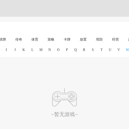
棋牌
传奇
体育
策略
卡牌
放置
塔防
经营
I
J
K
L
M
N
O
P
Q
R
S
T
U
V
W
~暂无游戏~