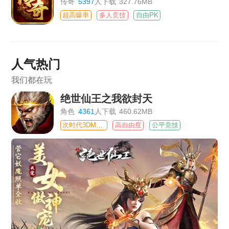
传奇
5397
人下载
327.76MB
超高爆率
多人竞技
自由PK
人气热门
我们都在玩
绝世仙王之我欲封天
角色
4361
人下载
460.62MB
次时代3DMMO
高自由度
公平竞技