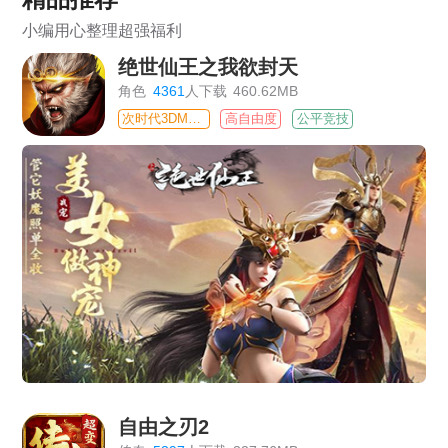
小编用心整理超强福利
绝世仙王之我欲封天
角色
4361
人下载
460.62MB
次时代3DMMO
高自由度
公平竞技
自由之刃2