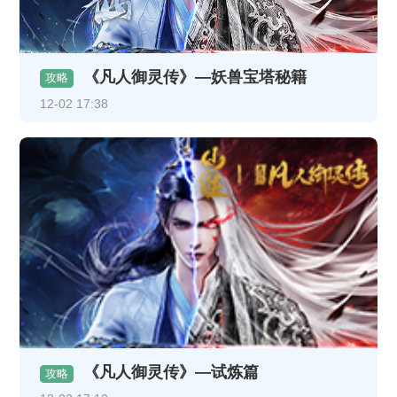
《凡人御灵传》—妖兽宝塔秘籍
攻略
12-02 17:38
《凡人御灵传》—试炼篇
攻略