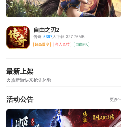
自由之刃2
传奇
5397
人下载
327.76MB
超高爆率
多人竞技
自由PK
最新上架
火热新游快来抢先体验
活动公告
更多
>