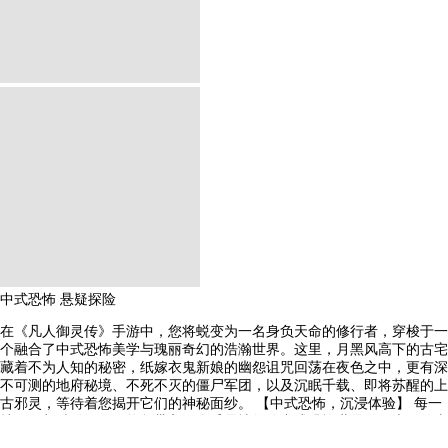
中式恐怖
悬疑探险
在《凡人御灵传》手游中，您将蜕变为一名身负天命的修行者，穿梭于一
个融合了中式恐怖美学与瑰丽奇幻的浩瀚世界。这里，月黑风高下的古宅
藏着不为人知的秘密，纸嫁衣鬼新娘的幽怨诅咒回荡在夜色之中，更有深
不可测的地府秘境、不死不灭的僵尸军团，以及沉眠千载、即将苏醒的上
古邪灵，等待着您揭开它们的神秘面纱。 【中式恐怖，沉浸体验】 每一
帧画面都精雕细琢，将您带入一个毛骨悚然的中式恐怖世界。月光下的古
宅，纸嫁衣的鬼影婆娑，还有那沉睡千年的上古邪灵，它们的故事交织成