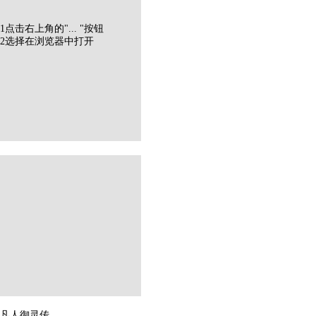
1
点击右上角的"
...
"按钮
2
选择在
浏览器
中打开
凡人御灵传