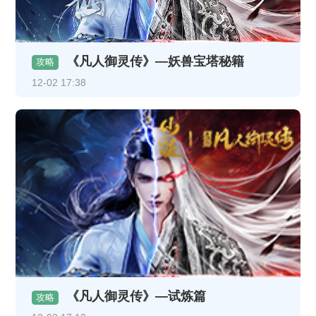
《凡人御灵传》—妖兽宝塔秘籍
攻略
12-02 17:38
《凡人御灵传》—试炼篇
攻略