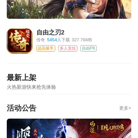
自由之刃2
传奇
5454
人下载
327.76MB
超高爆率
多人竞技
自由PK
最新上架
火热新游快来抢先体验
活动公告
更多
>