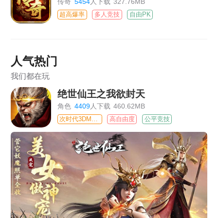
传奇
5454
人下载
327.76MB
超高爆率
多人竞技
自由PK
人气热门
我们都在玩
绝世仙王之我欲封天
角色
4409
人下载
460.62MB
次时代3DMMO
高自由度
公平竞技