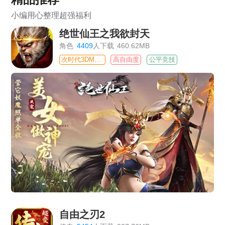
小编用心整理超强福利
绝世仙王之我欲封天
角色
4409
人下载
460.62MB
次时代3DMMO
高自由度
公平竞技
自由之刃2